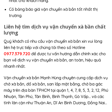
nhất cho khách hàng.
Có bảng báo giá vận chuyển xà bần tốt nhất thị
trường.
Liên hệ tìm dịch vụ vận chuyển xà bần chất
lượng
Quý khách có nhu cầu vận chuyển xà bần xin vui lòng
liên hệ trực tiếp với chúng tôi theo số Hotline
0977.379.720
để được tư vấn hướng dẫn chính xác cho
bạn về dịch vụ vận chuyển xà bần, an toàn, hiệu quả
nhanh nhất.
Vận chuyển xà bần Mạnh Hùng chuyên cung cấp dịch vụ
chở xà bần, đổ xà bần, san lấp mặt bằng, chở ba gác
máy trên địa bàn TPHCM tại quận 1, 4, 7, 8, 5, 3, 2, 12, Phú
Nhuận, Tân Phú, Tân Bình, Bình Thạnh, Gò Vấp… và các
tỉnh lân cận như Thuận An, Dĩ An Bình Dương, Đồng Nai…