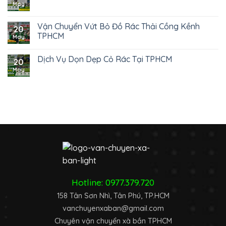
May
Vận Chuyển Vứt Bỏ Đồ Rác Thải Cồng Kềnh
20
TPHCM
May
Dịch Vụ Dọn Dẹp Cỏ Rác Tại TPHCM
20
May
Hotline:
0977.379.720
158 Tân Sơn Nhì, Tân Phú, TP.HCM
vanchuyenxaban@gmail.com
Chuyên vận chuyển xà bần TPHCM