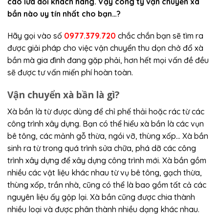
cáo lừa dối khách hàng. Vậy công ty vận chuyển xà
bần nào uy tín nhất cho bạn…?
Hãy gọi vào số
0977.379.720
chắc chắn bạn sẽ tìm ra
được giải pháp cho việc vận chuyển thu dọn chở đổ xà
bần mà gia đình đang gặp phải, hơn hết mọi vấn đề đều
sẽ được tư vấn miến phí hoàn toàn.
Vận chuyển xà bần là gì?
Xà bần là từ được dùng để chỉ phế thải hoặc rác từ các
công trình xây dựng. Bạn có thể hiểu xà bần là các vụn
bê tông, các mảnh gỗ thừa, ngói vỡ, thùng xốp… Xà bần
sinh ra từ trong quá trình sửa chữa, phá dỡ các công
trình xây dựng để xây dựng công trình mới. Xà bần gồm
nhiều các vật liệu khác nhau từ vụ bê tông, gạch thừa,
thùng xốp, trần nhà, cũng có thể là bao gồm tất cả các
nguyên liệu ấy gộp lại. Xà bần cũng được chia thành
nhiều loại và được phân thành nhiều dạng khác nhau.