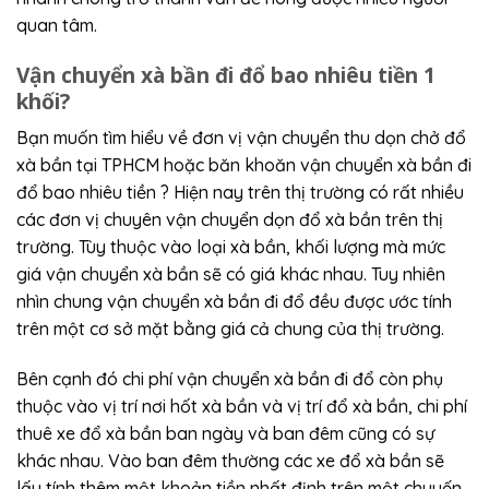
quan tâm.
Vận chuyển xà bần đi đổ bao nhiêu tiền 1
khối?
Bạn muốn tìm hiểu về đơn vị vận chuyển thu dọn chở đổ
xà bần tại TPHCM hoặc băn khoăn vận chuyển xà bần đi
đổ bao nhiêu tiền ? Hiện nay trên thị trường có rất nhiều
các đơn vị chuyên vận chuyển dọn đổ xà bần trên thị
trường. Tùy thuộc vào loại xà bần, khối lượng mà mức
giá vận chuyển xà bần sẽ có giá khác nhau. Tuy nhiên
nhìn chung vận chuyển xà bần đi đổ đều được ước tính
trên một cơ sở mặt bằng giá cả chung của thị trường.
Bên cạnh đó chi phí vận chuyển xà bần đi đổ còn phụ
thuộc vào vị trí nơi hốt xà bần và vị trí đổ xà bần, chi phí
thuê xe đổ xà bần ban ngày và ban đêm cũng có sự
khác nhau. Vào ban đêm thường các xe đổ xà bần sẽ
lấy tính thêm một khoản tiền nhất định trên một chuyến