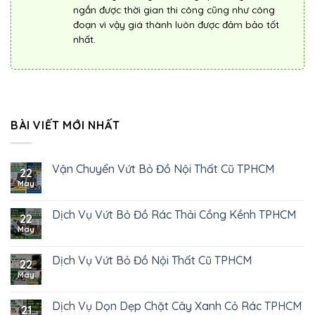
ngắn được thời gian thi công cũng như công
đoạn vì vậy giá thành luôn được đảm bảo tốt
nhất.
BÀI VIẾT MỚI NHẤT
Vận Chuyển Vứt Bỏ Đồ Nội Thất Cũ TPHCM
22
May
Dịch Vụ Vứt Bỏ Đồ Rác Thải Cồng Kềnh TPHCM
22
May
Dịch Vụ Vứt Bỏ Đồ Nội Thất Cũ TPHCM
22
May
Dịch Vụ Dọn Dẹp Chặt Cây Xanh Cỏ Rác TPHCM
21