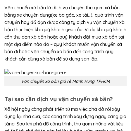
Vận chuyển xà bần là dịch vụ chuyên thu gom xà bần
bằng xe chuyên dụng(xe ba gác, xe tải…), quá trình vận
chuyển hay đổ dọn được công ty dịch vụ vận chuyển xà
bần thực hiện khi quý khách yêu cầu. Ví dụ khi quý khách
cần thu dọn xà bần hoặc quý khách đặt mua xà bần tại
một địa điểm nào đó – quý khách muốn vận chuyển xà
bần đi hoặc vận chuyển xà bần đến công trình quý
khách cần dùng xà bần để sử dụng san lấp.
Vận chuyển xà bần giá rẻ Mạnh Hùng TPHCM
Tại sao cần dịch vụ vận chuyển xà bần?
Xã hội ngày càng phát triển từ mà việc phá dở rồi xậy
dựng lại nhà cửa, các công trình xây dựng ngày càng gia
tăng. Sau khi phá dỡ công trình, thu gom những vật liệu
có thể tái chế thì ta còn lại là xà bần, vữa, gạch vụn, bê