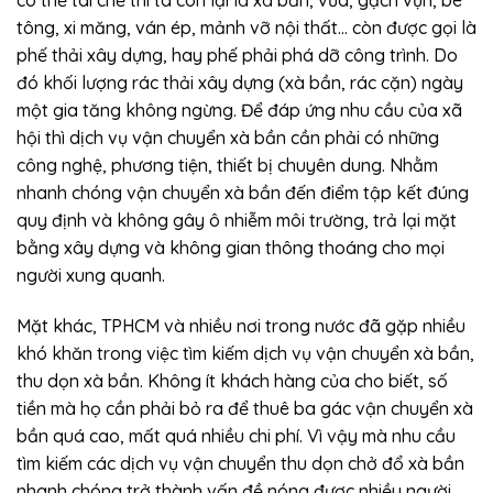
tông, xi măng, ván ép, mảnh vỡ nội thất… còn được gọi là
phế thải xây dựng, hay phế phải phá dỡ công trình. Do
đó khối lượng rác thải xây dựng (xà bần, rác cặn) ngày
một gia tăng không ngừng. Để đáp ứng nhu cầu của xã
hội thì dịch vụ vận chuyển xà bần cần phải có những
công nghệ, phương tiện, thiết bị chuyên dung. Nhằm
nhanh chóng vận chuyển xà bần đến điểm tập kết đúng
quy định và không gây ô nhiễm môi trường, trả lại mặt
bằng xây dựng và không gian thông thoáng cho mọi
người xung quanh.
Mặt khác, TPHCM và nhiều nơi trong nước đã gặp nhiều
khó khăn trong việc tìm kiếm dịch vụ vận chuyển xà bần,
thu dọn xà bần. Không ít khách hàng của cho biết, số
tiền mà họ cần phải bỏ ra để thuê ba gác vận chuyển xà
bần quá cao, mất quá nhiều chi phí. Vì vậy mà nhu cầu
tìm kiếm các dịch vụ vận chuyển thu dọn chở đổ xà bần
nhanh chóng trở thành vấn đề nóng được nhiều người