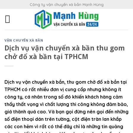
Skip
Công ty vận chuyển xà bần Mạnh Hùng
to
content
VẬN CHUYỂN XÀ BẦN
Dịch vụ vận chuyển xà bần thu gom
chở đổ xà bần tại TPHCM
Dịch vụ vận chuyển xà bần, thu gom chở đổ xà bần tại
TPHCM có rất nhiều đơn vị cung cấp nhưng không ít
công ty, cá nhân trong số đó khiến khách hàng cảm
thấy thất vọng vì chất lượng thi công không đảm bảo,
giá thành quá cao. Và bạn gọi đừng nên gọi đến những
số điện thoại dán trên tường, cột điện tràn lan khắp
các con hẻm vì rất có thể đây chỉ là những tin quảng