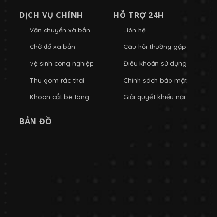
DỊCH VỤ CHÍNH
HỖ TRỢ 24H
Vận chuyển xà bần
Liên hệ
Chở đổ xà bần
Câu hỏi thường gặp
Vệ sinh công nghiệp
Điều khoản sử dụng
Thu gom rác thải
Chính sách bảo mật
Khoan cắt bê tông
Giải quyết khiếu nại
BẢN ĐỒ