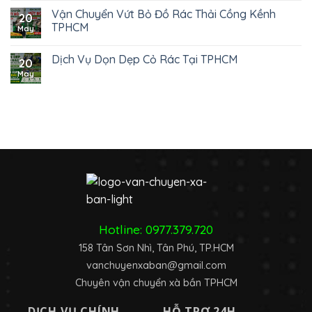
Vận Chuyển Vứt Bỏ Đồ Rác Thải Cồng Kềnh
20
TPHCM
May
Dịch Vụ Dọn Dẹp Cỏ Rác Tại TPHCM
20
May
Hotline:
0977.379.720
158 Tân Sơn Nhì, Tân Phú, TP.HCM
vanchuyenxaban@gmail.com
Chuyên vận chuyển xà bần TPHCM
DỊCH VỤ CHÍNH
HỖ TRỢ 24H