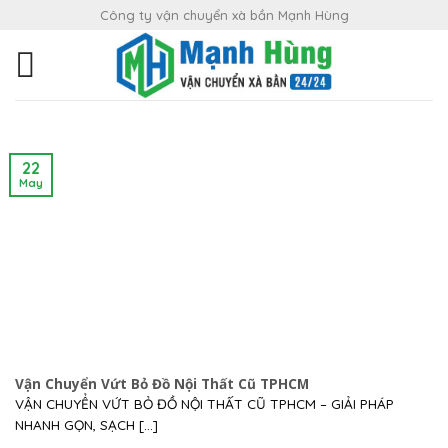
Skip
Công ty vận chuyển xà bần Mạnh Hùng
to
content
22
May
Vận Chuyển Vứt Bỏ Đồ Nội Thất Cũ TPHCM
VẬN CHUYỂN VỨT BỎ ĐỒ NỘI THẤT CŨ TPHCM – GIẢI PHÁP
NHANH GỌN, SẠCH [...]