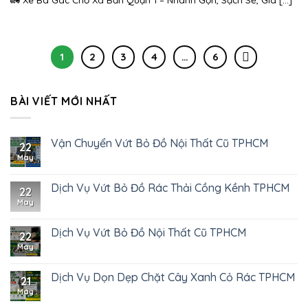
1
2
3
4
…
6
BÀI VIẾT MỚI NHẤT
Vận Chuyển Vứt Bỏ Đồ Nội Thất Cũ TPHCM
22
May
Dịch Vụ Vứt Bỏ Đồ Rác Thải Cồng Kềnh TPHCM
22
May
Dịch Vụ Vứt Bỏ Đồ Nội Thất Cũ TPHCM
22
May
Dịch Vụ Dọn Dẹp Chặt Cây Xanh Cỏ Rác TPHCM
21
May