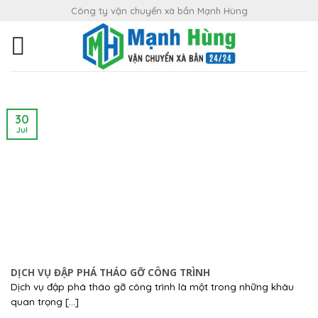
Skip
Công ty vận chuyển xà bần Mạnh Hùng
to
content
30
Jul
DỊCH VỤ ĐẬP PHÁ THÁO GỠ CÔNG TRÌNH
Dịch vụ đập phá tháo gỡ công trình là một trong những khâu
quan trọng [...]