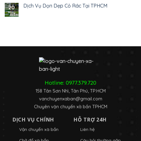
Dịch Vụ Dọn Dẹp Cỏ Rác Tại TPHCM
20
May
Hotline:
0977.379.720
158 Tân Sơn Nhì, Tân Phú, TP.HCM
vanchuyenxaban@gmail.com
Chuyên vận chuyển xà bần TPHCM
DỊCH VỤ CHÍNH
HỖ TRỢ 24H
Vận chuyển xà bần
Liên hệ
Chở đổ xà bần
Câu hỏi thường gặp