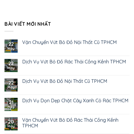
BÀI VIẾT MỚI NHẤT
Vận Chuyển Vứt Bỏ Đồ Nội Thất Cũ TPHCM
22
May
Dịch Vụ Vứt Bỏ Đồ Rác Thải Cồng Kềnh TPHCM
22
May
Dịch Vụ Vứt Bỏ Đồ Nội Thất Cũ TPHCM
22
May
Dịch Vụ Dọn Dẹp Chặt Cây Xanh Cỏ Rác TPHCM
21
May
Vận Chuyển Vứt Bỏ Đồ Rác Thải Cồng Kềnh
20
TPHCM
May