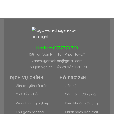
Hotline:
0977.379.720
158 Tân Sơn Nhì, Tân Phú, TP.HCM
vanchuyenxaban@gmail.com
Chuyên vận chuyển xà bần TPHCM
DỊCH VỤ CHÍNH
HỖ TRỢ 24H
Vận chuyển xà bần
Liên hệ
Chở đổ xà bần
Câu hỏi thường gặp
Vệ sinh công nghiệp
Điều khoản sử dụng
Thu gom rác thải
Chính sách bảo mật