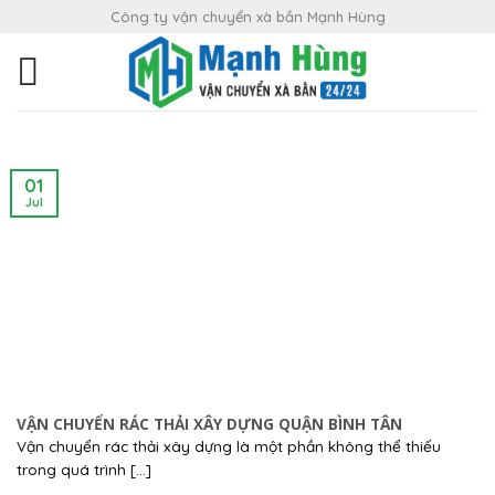
Skip
Công ty vận chuyển xà bần Mạnh Hùng
to
content
01
Jul
VẬN CHUYỂN RÁC THẢI XÂY DỰNG QUẬN BÌNH TÂN
Vận chuyển rác thải xây dựng là một phần không thể thiếu
trong quá trình [...]