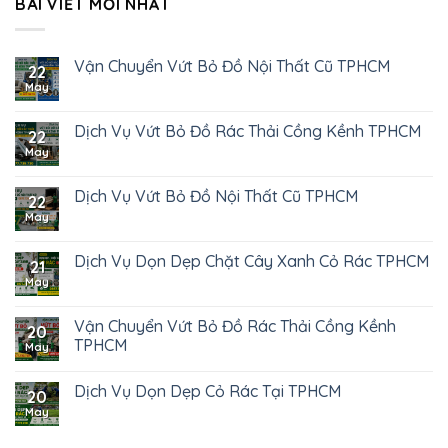
BÀI VIẾT MỚI NHẤT
Vận Chuyển Vứt Bỏ Đồ Nội Thất Cũ TPHCM
22
May
Dịch Vụ Vứt Bỏ Đồ Rác Thải Cồng Kềnh TPHCM
22
May
Dịch Vụ Vứt Bỏ Đồ Nội Thất Cũ TPHCM
22
May
Dịch Vụ Dọn Dẹp Chặt Cây Xanh Cỏ Rác TPHCM
21
May
Vận Chuyển Vứt Bỏ Đồ Rác Thải Cồng Kềnh
20
TPHCM
May
Dịch Vụ Dọn Dẹp Cỏ Rác Tại TPHCM
20
May