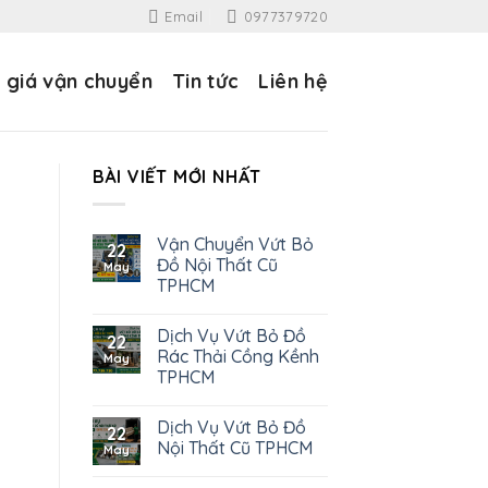
Email
0977379720
 giá vận chuyển
Tin tức
Liên hệ
BÀI VIẾT MỚI NHẤT
Vận Chuyển Vứt Bỏ
22
Đồ Nội Thất Cũ
May
TPHCM
Dịch Vụ Vứt Bỏ Đồ
22
Rác Thải Cồng Kềnh
May
TPHCM
Dịch Vụ Vứt Bỏ Đồ
22
Nội Thất Cũ TPHCM
May