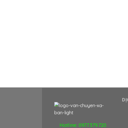
DỊ
Hotline:
0977.379.720