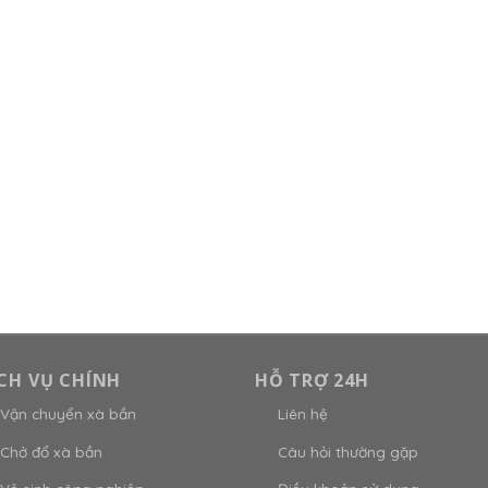
CH VỤ CHÍNH
HỖ TRỢ 24H
Vận chuyển xà bần
Liên hệ
Chở đổ xà bần
Câu hỏi thường gặp