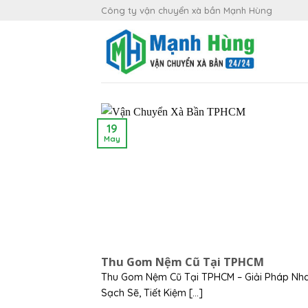
Skip
Công ty vận chuyển xà bần Mạnh Hùng
to
content
19
May
Thu Gom Nệm Cũ Tại TPHCM
Thu Gom Nệm Cũ Tại TPHCM – Giải Pháp Nh
Sạch Sẽ, Tiết Kiệm [...]