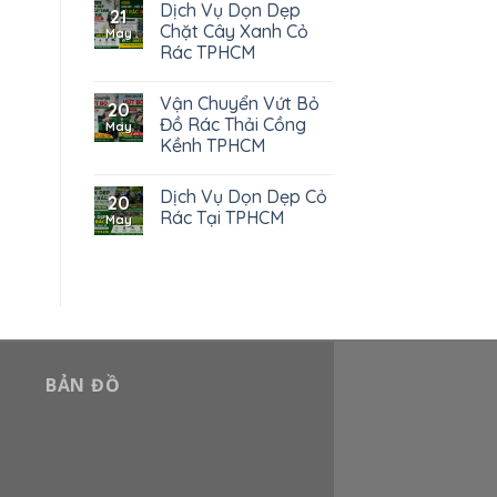
Dịch Vụ Dọn Dẹp
21
Chặt Cây Xanh Cỏ
May
Rác TPHCM
Vận Chuyển Vứt Bỏ
20
Đồ Rác Thải Cồng
May
Kềnh TPHCM
Dịch Vụ Dọn Dẹp Cỏ
20
Rác Tại TPHCM
May
BẢN ĐỒ