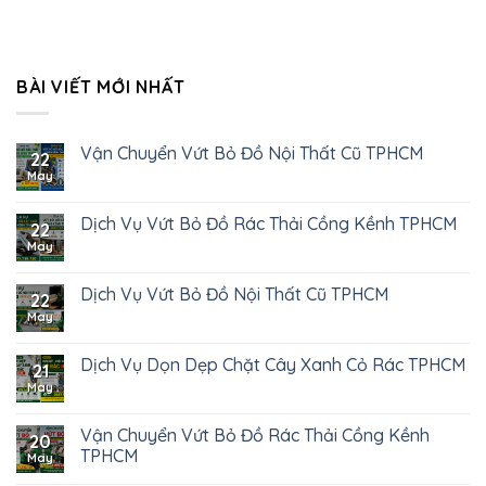
BÀI VIẾT MỚI NHẤT
Vận Chuyển Vứt Bỏ Đồ Nội Thất Cũ TPHCM
22
May
Dịch Vụ Vứt Bỏ Đồ Rác Thải Cồng Kềnh TPHCM
22
May
Dịch Vụ Vứt Bỏ Đồ Nội Thất Cũ TPHCM
22
May
Dịch Vụ Dọn Dẹp Chặt Cây Xanh Cỏ Rác TPHCM
21
May
Vận Chuyển Vứt Bỏ Đồ Rác Thải Cồng Kềnh
20
TPHCM
May