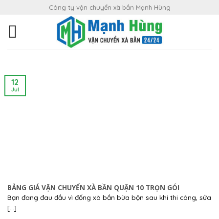
Skip
Công ty vận chuyển xà bần Mạnh Hùng
to
content
12
Jul
BẢNG GIÁ VẬN CHUYỂN XÀ BẦN QUẬN 10 TRỌN GÓI
Bạn đang đau đầu vì đống xà bần bừa bộn sau khi thi công, sửa
[...]