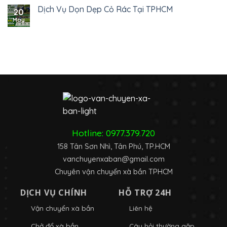
Dịch Vụ Dọn Dẹp Cỏ Rác Tại TPHCM
20
May
Hotline:
0977.379.720
158 Tân Sơn Nhì, Tân Phú, TP.HCM
vanchuyenxaban@gmail.com
Chuyên vận chuyển xà bần TPHCM
DỊCH VỤ CHÍNH
HỖ TRỢ 24H
Vận chuyển xà bần
Liên hệ
Chở đổ xà bần
Câu hỏi thường gặp