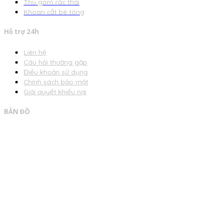
Thu gom rác thải
Khoan cắt bê tông
Hỗ trợ 24h
Liên hệ
Câu hỏi thường gặp
Điều khoản sử dụng
Chính sách bảo mật
Giải quyết khiếu nại
BẢN ĐỒ