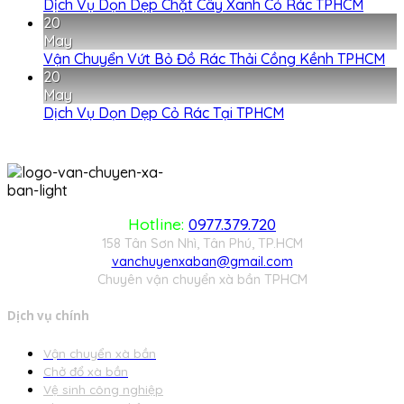
Dịch Vụ Dọn Dẹp Chặt Cây Xanh Cỏ Rác TPHCM
20
May
Vận Chuyển Vứt Bỏ Đồ Rác Thải Cồng Kềnh TPHCM
20
May
Dịch Vụ Dọn Dẹp Cỏ Rác Tại TPHCM
Hotline:
0977.379.720
158 Tân Sơn Nhì, Tân Phú, TP.HCM
vanchuyenxaban@gmail.com
Chuyên vận chuyển xà bần TPHCM
Dịch vụ chính
Vận chuyển xà bần
Chở đổ xà bần
Vệ sinh công nghiệp