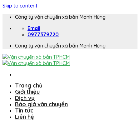
Skip to content
Công ty vận chuyển xà bần Mạnh Hùng
Email
0977379720
Công ty vận chuyển xà bần Mạnh Hùng
Trang chủ
Giới thiệu
Dịch vụ
Báo giá vận chuyển
Tin tức
Liên hệ