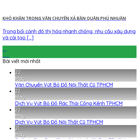
KHÓ KHĂN TRONG VẬN CHUYỂN XÀ BẦN QUẬN PHÚ NHUẬN
Trong bối cảnh đô thị hóa nhanh chóng, nhu cầu xây dựng
và cải tạo [...]
17
Jul
Bài viết mới nhất
22
May
Vận Chuyển Vứt Bỏ Đồ Nội Thất Cũ TPHCM
22
May
Dịch Vụ Vứt Bỏ Đồ Rác Thải Cồng Kềnh TPHCM
22
May
Dịch Vụ Vứt Bỏ Đồ Nội Thất Cũ TPHCM
21
May