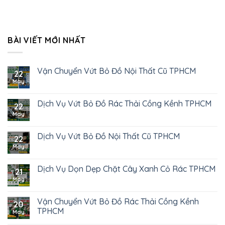
BÀI VIẾT MỚI NHẤT
Vận Chuyển Vứt Bỏ Đồ Nội Thất Cũ TPHCM
22
May
Dịch Vụ Vứt Bỏ Đồ Rác Thải Cồng Kềnh TPHCM
22
May
Dịch Vụ Vứt Bỏ Đồ Nội Thất Cũ TPHCM
22
May
Dịch Vụ Dọn Dẹp Chặt Cây Xanh Cỏ Rác TPHCM
21
May
Vận Chuyển Vứt Bỏ Đồ Rác Thải Cồng Kềnh
20
TPHCM
May