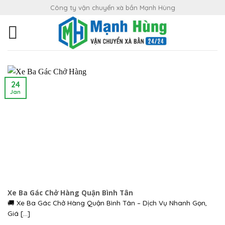
Skip
Công ty vận chuyển xà bần Mạnh Hùng
to
content
24
Jan
Xe Ba Gác Chở Hàng Quận Bình Tân
🚚 Xe Ba Gác Chở Hàng Quận Bình Tân – Dịch Vụ Nhanh Gọn,
Giá [...]