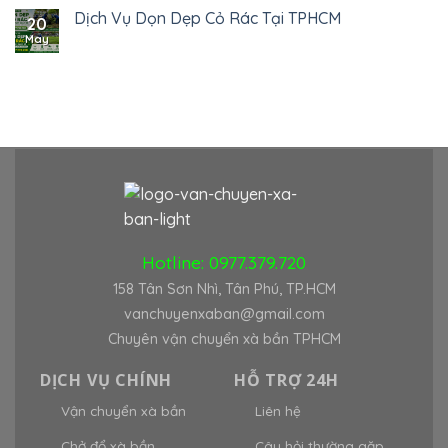
Dịch Vụ Dọn Dẹp Cỏ Rác Tại TPHCM
20
May
Hotline:
0977.379.720
158 Tân Sơn Nhì, Tân Phú, TP.HCM
vanchuyenxaban@gmail.com
Chuyên vận chuyển xà bần TPHCM
DỊCH VỤ CHÍNH
HỖ TRỢ 24H
Vận chuyển xà bần
Liên hệ
Chở đổ xà bần
Câu hỏi thường gặp