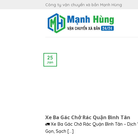
Skip
Công ty vận chuyển xà bần Mạnh Hùng
to
content
25
Jan
Xe Ba Gác Chở Rác Quận Bình Tân
🚛 Xe Ba Gác Chở Rác Quận Bình Tân – Dịch
Gọn, Sạch [...]