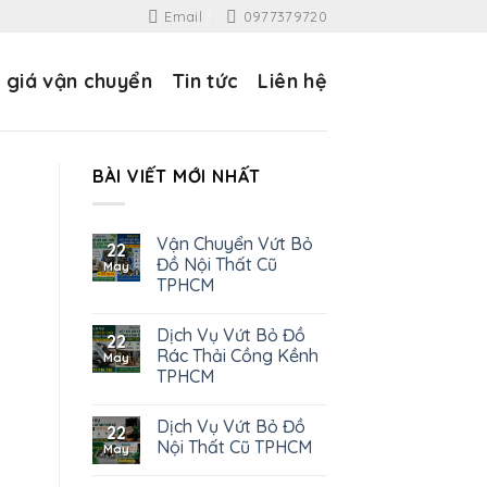
Email
0977379720
 giá vận chuyển
Tin tức
Liên hệ
BÀI VIẾT MỚI NHẤT
Vận Chuyển Vứt Bỏ
22
Đồ Nội Thất Cũ
May
TPHCM
Dịch Vụ Vứt Bỏ Đồ
22
Rác Thải Cồng Kềnh
May
TPHCM
Dịch Vụ Vứt Bỏ Đồ
22
Nội Thất Cũ TPHCM
May