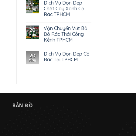
Dịch Vụ Dọn Dẹp
21
Chặt Cây Xanh Cỏ
May
Rác TPHCM
Vận Chuyển Vứt Bỏ
20
Đồ Rác Thải Cồng
May
Kềnh TPHCM
Dịch Vụ Dọn Dẹp Cỏ
20
Rác Tại TPHCM
May
BẢN ĐỒ