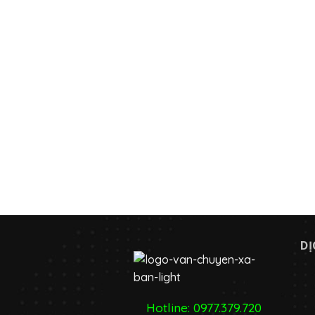
DỊ
Hotline:
0977.379.720