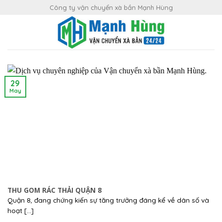
Skip
Công ty vận chuyển xà bần Mạnh Hùng
to
content
29
May
THU GOM RÁC THẢI QUẬN 8
Quận 8, đang chứng kiến sự tăng trưởng đáng kể về dân số và
hoạt [...]