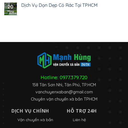
Dịch Vụ Dọn Dẹp Cỏ Rác Tại TPHCM
20
May
Hotline:
0977.379.720
158 Tân Sơn Nhì, Tân Phú, TP.HCM
vanchuyenxaban@gmail.com
Chuyên vận chuyển xà bần TPHCM
DỊCH VỤ CHÍNH
HỖ TRỢ 24H
Vận chuyển xà bần
Liên hệ