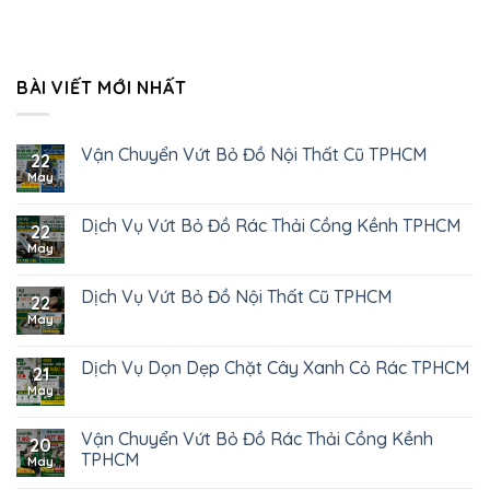
BÀI VIẾT MỚI NHẤT
Vận Chuyển Vứt Bỏ Đồ Nội Thất Cũ TPHCM
22
May
Dịch Vụ Vứt Bỏ Đồ Rác Thải Cồng Kềnh TPHCM
22
May
Dịch Vụ Vứt Bỏ Đồ Nội Thất Cũ TPHCM
22
May
Dịch Vụ Dọn Dẹp Chặt Cây Xanh Cỏ Rác TPHCM
21
May
Vận Chuyển Vứt Bỏ Đồ Rác Thải Cồng Kềnh
20
TPHCM
May