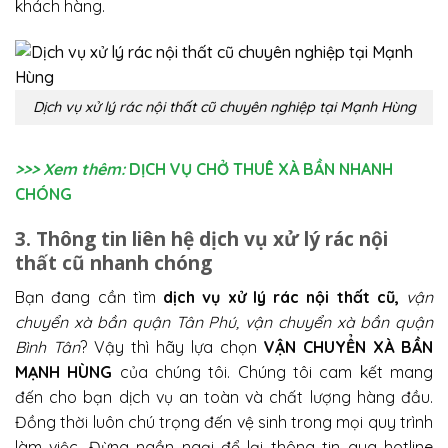
khách hàng.
Dịch vụ xử lý rác nội thất cũ chuyên nghiệp tại Mạnh Hùng
>>> Xem thêm:
DỊCH VỤ CHỞ THUÊ XÀ BẦN NHANH
CHÓNG
3. Thông tin liên hệ dịch vụ xử lý rác nội
thất cũ nhanh chóng
Bạn đang cần tìm
dịch vụ xử lý rác nội thất cũ,
vận
chuyển xà bần quận Tân Phú, vận chuyển xà bần quận
Bình Tân
? Vậy thì hãy lựa chọn
VẬN CHUYỂN XÀ BẦN
MẠNH HÙNG
của chúng tôi. Chúng tôi cam kết mang
đến cho bạn dịch vụ an toàn và chất lượng hàng đầu.
Đồng thời luôn chú trọng đến vệ sinh trong mọi quy trình
làm việc. Đừng ngần ngại để lại thông tin qua hotline