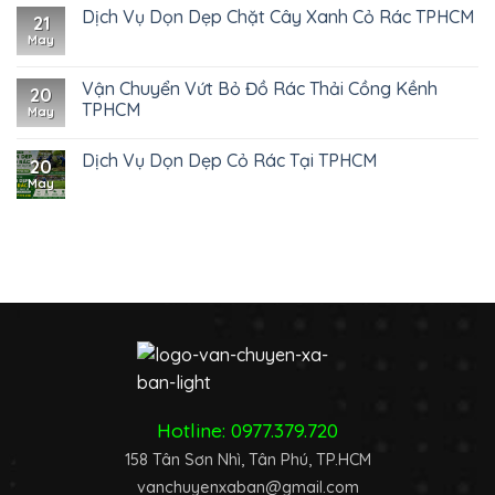
Dịch Vụ Dọn Dẹp Chặt Cây Xanh Cỏ Rác TPHCM
21
May
Vận Chuyển Vứt Bỏ Đồ Rác Thải Cồng Kềnh
20
TPHCM
May
Dịch Vụ Dọn Dẹp Cỏ Rác Tại TPHCM
20
May
Hotline:
0977.379.720
158 Tân Sơn Nhì, Tân Phú, TP.HCM
vanchuyenxaban@gmail.com