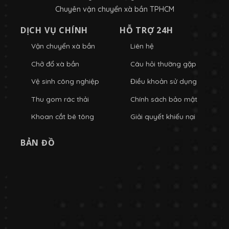
Chuyên vận chuyển xà bần TPHCM
DỊCH VỤ CHÍNH
HỖ TRỢ 24H
Vận chuyển xà bần
Liên hệ
Chở đổ xà bần
Câu hỏi thường gặp
Vệ sinh công nghiệp
Điều khoản sử dụng
Thu gom rác thải
Chính sách bảo mật
Khoan cắt bê tông
Giải quyết khiếu nại
BẢN ĐỒ