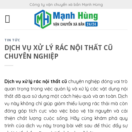
Skip
Công ty vận chuyển xà bần Mạnh Hùng
to
content
TIN TỨC
DỊCH VỤ XỬ LÝ RÁC NỘI THẤT CŨ
CHUYÊN NGHIỆP
Dịch vụ xử lý rác nội thất cũ
chuyên nghiệp đóng vai trò
quan trọng trong việc quản lý và xử lý các vật dụng nội
thất đã qua sử dụng một cách hiệu quả và an toàn. Dịch
vụ này không chỉ giúp giảm thiểu lượng rác thải mà còn
đóng góp tích cực vào việc bảo vệ tài nguyên và cải
thiện chất lượng cuộc sống. Hãy cùng khám phá quy
trình của dịch vụ này trong bài viết sau để thúc đẩy sự