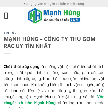
Skip
Công ty vận chuyển xà bần Mạnh Hùng
to
content
TIN TỨC
MẠNH HÙNG – CÔNG TY THU GOM
RÁC UY TÍN NHẤT
Chất thải xây dựng
là những vật liệu, phế liệu phát sinh
trong suốt quá trình thi công, sửa chữa, phá dỡ các
công trình xây dựng. Rác thải bao gồm nhiều loại vật
liệu khác nhau. Khi không hiểu rõ cách vận chuyển, xử lý
rác bạn nên liên hệ với các công ty thu gom rác thải
chuyên nghiệp. Mạnh Hùng là một trong số đó.
Vận
chuyển xà bần Mạnh Hùng
phân loại rác thành các