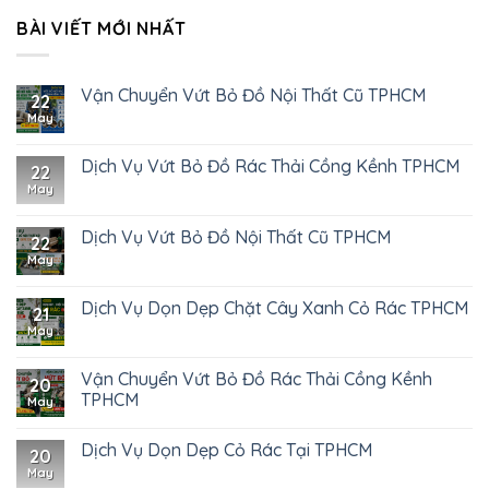
BÀI VIẾT MỚI NHẤT
Vận Chuyển Vứt Bỏ Đồ Nội Thất Cũ TPHCM
22
May
Dịch Vụ Vứt Bỏ Đồ Rác Thải Cồng Kềnh TPHCM
22
May
Dịch Vụ Vứt Bỏ Đồ Nội Thất Cũ TPHCM
22
May
Dịch Vụ Dọn Dẹp Chặt Cây Xanh Cỏ Rác TPHCM
21
May
Vận Chuyển Vứt Bỏ Đồ Rác Thải Cồng Kềnh
20
TPHCM
May
Dịch Vụ Dọn Dẹp Cỏ Rác Tại TPHCM
20
May