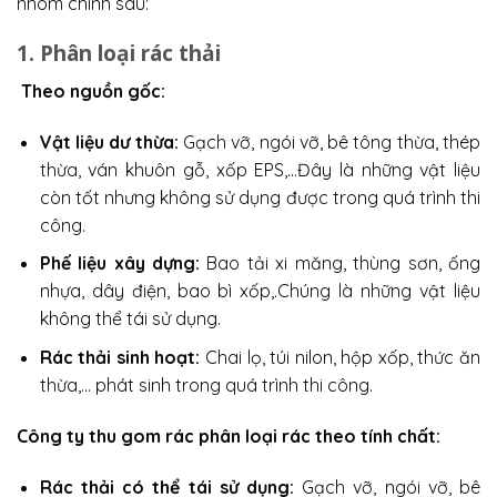
nhóm chính sau:
1. Phân loại rác thải
Theo nguồn gốc:
Vật liệu dư thừa:
Gạch vỡ, ngói vỡ, bê tông thừa, thép
thừa, ván khuôn gỗ, xốp EPS,…Đây là những vật liệu
còn tốt nhưng không sử dụng được trong quá trình thi
công.
Phế liệu xây dựng:
Bao tải xi măng, thùng sơn, ống
nhựa, dây điện, bao bì xốp,.Chúng là những vật liệu
không thể tái sử dụng.
Rác thải sinh hoạt:
Chai lọ, túi nilon, hộp xốp, thức ăn
thừa,… phát sinh trong quá trình thi công.
Công ty thu gom rác phân loại rác
theo tính chất:
Rác thải có thể tái sử dụng:
Gạch vỡ, ngói vỡ, bê