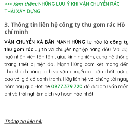
>>> Xem thêm:
NHỮNG LƯU Ý KHI VẬN CHUYỂN RÁC
THẢI XÂY DỰNG
3. Thông tin liên hệ công ty thu gom rác Hồ
chí minh
VẬN CHUYỂN XÀ BẦN MẠNH HÙNG
tự hào là
công ty
thu gom rác
uy tín và chuyên nghiệp hàng đầu. Với đội
ngũ nhân viên tận tâm, giàu kinh nghiệm, cùng hệ thống
trang thiết bị hiện đại. Mạnh Hùng cam kết mang đến
cho khách hàng dịch vụ vận chuyển xà bần chất lượng
cao với giá cả cạnh tranh. Hãy liên hệ với chúng tôi ngay
hôm nay qua Hotline
0977.379.720
để được tư vấn miễn
phí và trải nghiệm dịch vụ hoàn hảo nhất!
Thông tin liên hệ: