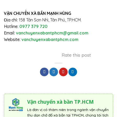
VẬN CHUYỂN XÀ BẦN MẠNH HÙNG
Địa chỉ:
158 Tân Sơn Nhì, Tân Phú, TP.HCM.
Hotline:
0977 379 720
Email:
vanchuyenxabantphcm@gmail.com
Website:
vanchuyenxabantphcm.com
Rate this post
Vận chuyển xà bần TP.HCM
Là đơn vị có thâm niên trong ngành vận chuyển
thu dọn chở đổ xà bần tại TPHCM, chúng tôi tích