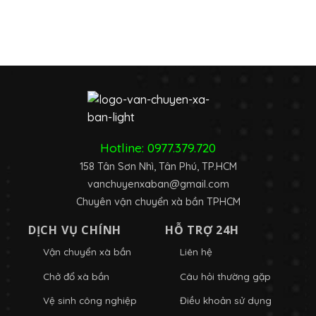
Hotline:
0977.379.720
158 Tân Sơn Nhì, Tân Phú, TP.HCM
vanchuyenxaban@gmail.com
Chuyên vận chuyển xà bần TPHCM
DỊCH VỤ CHÍNH
HỖ TRỢ 24H
Vận chuyển xà bần
Liên hệ
Chở đổ xà bần
Câu hỏi thường gặp
Vệ sinh công nghiệp
Điều khoản sử dụng