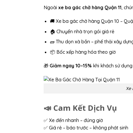
Ngoài
xe ba gác chở hàng Quận 11
, chú
🚚 Xe ba gác chở hàng Quận 10 – Quậ
🏠 Chuyển nhà trọn gói giá rẻ
🧱 Thu dọn xà bần – phế thải xây dựn
📦 Bốc xếp hàng hóa theo giờ
🎁
Giảm ngay 10–15%
khi khách sử dụng
Xe 
📣 Cam Kết Dịch Vụ
✅ Xe đến nhanh – đúng giờ
✅ Giá rẻ – báo trước – không phát sinh