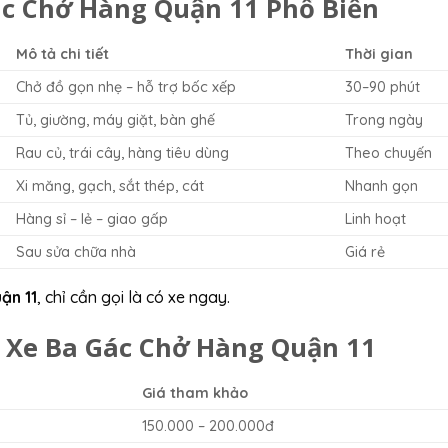
ác Chở Hàng Quận 11 Phổ Biến
Mô tả chi tiết
Thời gian
Chở đồ gọn nhẹ – hỗ trợ bốc xếp
30–90 phút
Tủ, giường, máy giặt, bàn ghế
Trong ngày
Rau củ, trái cây, hàng tiêu dùng
Theo chuyến
Xi măng, gạch, sắt thép, cát
Nhanh gọn
Hàng sỉ – lẻ – giao gấp
Linh hoạt
Sau sửa chữa nhà
Giá rẻ
ận 11
, chỉ cần gọi là có xe ngay.
 Xe Ba Gác Chở Hàng Quận 11
Giá tham khảo
150.000 – 200.000đ