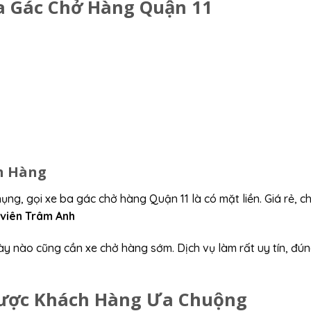
Ba Gác Chở Hàng Quận 11
ch Hàng
g, gọi xe ba gác chở hàng Quận 11 là có mặt liền. Giá rẻ, c
 viên Trâm Anh
gày nào cũng cần xe chở hàng sớm. Dịch vụ làm rất uy tín, đú
Được Khách Hàng Ưa Chuộng