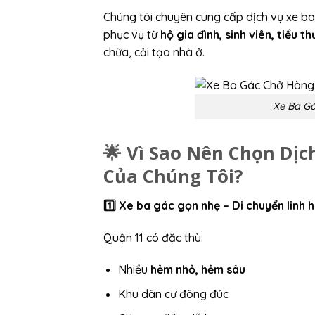
Chúng tôi chuyên cung cấp dịch vụ xe ba
phục vụ từ
hộ gia đình, sinh viên, tiểu 
chữa, cải tạo nhà ở.
Xe Ba Gá
🌟 Vì Sao Nên Chọn Dị
Của Chúng Tôi?
1️
Xe ba gác gọn nhẹ – Di chuyển linh 
Quận 11 có đặc thù:
Nhiều
hẻm nhỏ, hẻm sâu
Khu dân cư đông đúc