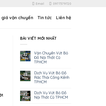
Email
0977379720
 giá vận chuyển
Tin tức
Liên hệ
BÀI VIẾT MỚI NHẤT
Vận Chuyển Vứt Bỏ
22
Đồ Nội Thất Cũ
May
TPHCM
Dịch Vụ Vứt Bỏ Đồ
22
Rác Thải Cồng Kềnh
May
TPHCM
Dịch Vụ Vứt Bỏ Đồ
22
ặt
Nội Thất Cũ TPHCM
May