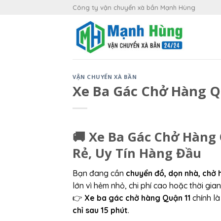
Skip
Công ty vận chuyển xà bần Mạnh Hùng
to
content
VẬN CHUYỂN XÀ BẦN
Xe Ba Gác Chở Hàng Qu
🚚 Xe Ba Gác Chở Hàng 
Rẻ, Uy Tín Hàng Đầu
Bạn đang cần
chuyển đồ, dọn nhà, chở 
lớn vì hẻm nhỏ, chi phí cao hoặc thời gia
👉
Xe ba gác chở hàng Quận 11
chính là
chỉ sau 15 phút
.