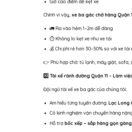
Giờ cao điểm dễ kẹt xe
Chính vì vậy,
xe ba gác chở hàng Quận 1
🚛 Ra vào hẻm 1–2m dễ dàng
⏱️ Không lo kẹt xe như xe tải
💰 Chi phí rẻ hơn 30–50% so với xe tải
👉 Phù hợp chở: tủ lạnh, máy giặt, sofa,
2️
Tài xế rành đường Quận 11 – Làm việ
Đội ngũ tài xế xe ba gác của chúng tôi:
Am hiểu từng tuyến đường:
Lạc Long 
Có kinh nghiệm vận chuyển hàng nặng
Hỗ trợ
bốc xếp – sắp hàng gọn gàng