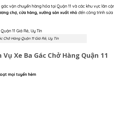
 gác vận chuyển hàng hóa tại Quận 11 và các khu vực lân cậ
thương chợ, cửa hàng, xưởng sản xuất nhỏ
đến công trình sửa
c Chở Hàng Quận 11 Giá Rẻ, Uy Tín
ch Vụ Xe Ba Gác Chở Hàng Quận 11
hoạt mọi tuyến hẻm