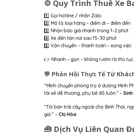
⚙️ Quy Trình Thuê Xe 
1️⃣ Gọi hotline / nhắn Zalo
2️⃣ Mô tả loại hàng – điểm đi – điểm đến
3️⃣ Nhận báo giá nhanh trong 1–2 phút
4️⃣ Xe đến tận nơi sau 15–30 phút
5️⃣ Vận chuyển – thanh toán – xong việc
👉 Nhanh – gọn – không rườm rà thủ tục.
💬 Phản Hồi Thực Tế Từ Khá
“Mình chuyển phòng trọ ở đường Minh Phụn
tài xế dễ thương, phụ bê đồ luôn.” –
Sinh
“Tôi bán trái cây ngoài chợ Bình Thới, n
giờ.” –
Chị Hòa
🧰 Dịch Vụ Liên Quan 