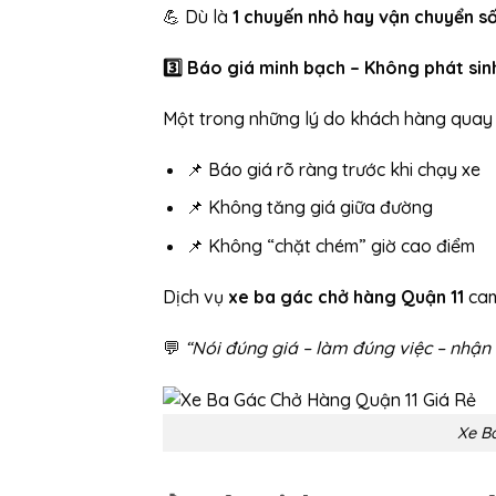
💪 Dù là
1 chuyến nhỏ hay vận chuyển số
3️
Báo giá minh bạch – Không phát sinh
Một trong những lý do khách hàng quay lạ
📌 Báo giá rõ ràng trước khi chạy xe
📌 Không tăng giá giữa đường
📌 Không “chặt chém” giờ cao điểm
Dịch vụ
xe ba gác chở hàng Quận 11
cam
💬
“Nói đúng giá – làm đúng việc – nhận 
Xe B