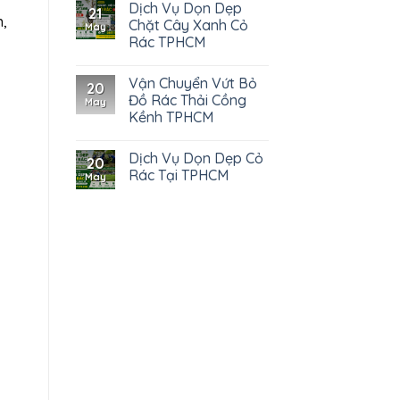
Dịch Vụ Dọn Dẹp
21
n,
Chặt Cây Xanh Cỏ
May
Rác TPHCM
Vận Chuyển Vứt Bỏ
20
Đồ Rác Thải Cồng
May
Kềnh TPHCM
Dịch Vụ Dọn Dẹp Cỏ
20
Rác Tại TPHCM
May