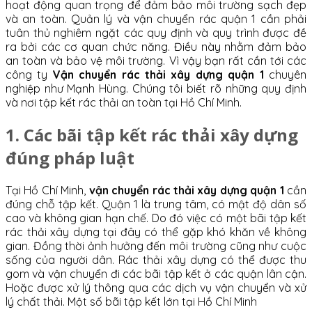
hoạt động quan trọng để đảm bảo môi trường sạch đẹp
và an toàn. Quản lý và vận chuyển rác quận 1 cần phải
tuân thủ nghiêm ngặt các quy định và quy trình được đề
ra bởi các cơ quan chức năng. Điều này nhằm đảm bảo
an toàn và bảo vệ môi trường. Vì vậy bạn rất cần tới các
công ty
Vận chuyển rác thải xây dựng quận 1
chuyên
nghiệp như Mạnh Hùng. Chúng tôi biết rõ những quy định
và nơi tập kết rác thải an toàn tại Hồ Chí Minh.
1. Các bãi tập kết rác thải xây dựng
đúng pháp luật
Tại Hồ Chí Minh,
vận chuyển rác thải xây dựng quận 1
cần
đúng chỗ tập kết.
Quận 1 là trung tâm, có mật độ dân số
cao và không gian hạn chế. Do đó việc có một bãi tập kết
rác thải xây dựng tại đây có thể gặp khó khăn về không
gian. Đồng thời ảnh hưởng đến môi trường cũng như cuộc
sống của người dân. Rác thải xây dựng có thể được thu
gom và vận chuyển đi các bãi tập kết ở các quận lân cận.
Hoặc được xử lý thông qua các dịch vụ vận chuyển và xử
lý chất thải. Một số bãi tập kết lớn tại Hồ Chí Minh