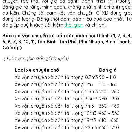
chuyển rác thải với giá cả cạnh tranh nhất thị trường.
Bảng giá rõ ràng, minh bạch, không phát sinh chi phí ngoài
dự kiến. Chúng tôi cam kết vận chuyển CTXD đúng giờ,
đúng số lượng. Đồng thời đảm bảo hiệu quả cao nhất. Từ
đó giúp quý khách tiết kiệm
thời gian
và chi phí.
Báo giá vận chuyển xà bần các quận nội thành (1, 2, 3, 4,
5, 6, 7, 8, 10, 11, Tân Bình, Tân Phú, Phú Nhuận, Bình Thạnh,
Gò Vấp)
( Đơn vị: nghìn đồng/ chuyến)
Loại xe chuyên chở
Đơn giá
Xe vận chuyển xà bần tải trọng 0.7m3
90 – 110
Xe vận chuyển xà bần tải trọng 1m3
110 – 160
Xe vận chuyển xà bần tải trọng 2.5m3
210 – 260
Xe vận chuyển xà bần tải trọng 3.5m3
260 – 310
Xe vận chuyển xà bần tải trọng 7m3
360 – 460
Xe vận chuyển xà bần tải trọng 10m3
460 – 560
Xe vận chuyển xà bần tải trọng 19m3
610 – 660
Xe vận chuyển xà bần tải trọng 22m3
660 – 710