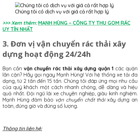
Chúng tôi có dịch vụ với giá cả rất hợp lý
>>> Xem thêm:
MẠNH HÙNG – CÔNG TY THU GOM RÁC
UY TÍN NHẤT
3. Đơn vị
vận chuyển rác thải xây
dựng hoạt động 24/24h
Bạn cần
vận chuyển rác thải xây dựng quận 1
các quận
lân cận? Hãy gọi ngay Mạnh Hùng! Với hệ thống xe tải đa
dạng, từ 2 tấn đến 15 tấn. Chúng tôi đáp ứng mọi nhu cầu
của quý khách một cách nhanh chóng, dễ dàng và hiệu
quả nhất. Đội ngũ lái xe chuyên nghiệp, giàu kinh nghiệm.
Mạnh Hùng đảm bảo
vận chuyển chất thải
xây dựng an
toàn, đúng giờ và đúng số lượng.
Thông tin liên hệ: