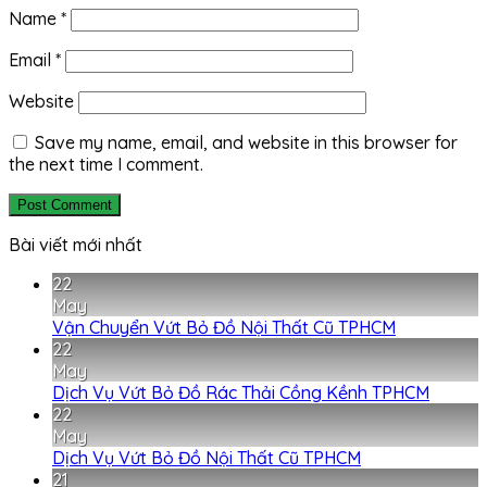
Name
*
Email
*
Website
Save my name, email, and website in this browser for
the next time I comment.
Bài viết mới nhất
22
May
Vận Chuyển Vứt Bỏ Đồ Nội Thất Cũ TPHCM
22
May
Dịch Vụ Vứt Bỏ Đồ Rác Thải Cồng Kềnh TPHCM
22
May
Dịch Vụ Vứt Bỏ Đồ Nội Thất Cũ TPHCM
21