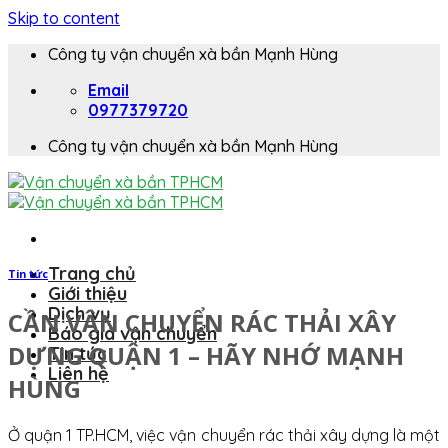
Skip to content
Công ty vận chuyển xà bần Mạnh Hùng
Email
0977379720
Công ty vận chuyển xà bần Mạnh Hùng
Trang chủ
Tin tức
Giới thiệu
Dịch vụ
CẦN VẬN CHUYỂN RÁC THẢI XÂY
Báo giá vận chuyển
DỰNG QUẬN 1 – HÃY NHỚ MẠNH
Tin tức
Liên hệ
HÙNG
Ở quận 1 TP.HCM, việc vận chuyển rác thải xây dựng là một