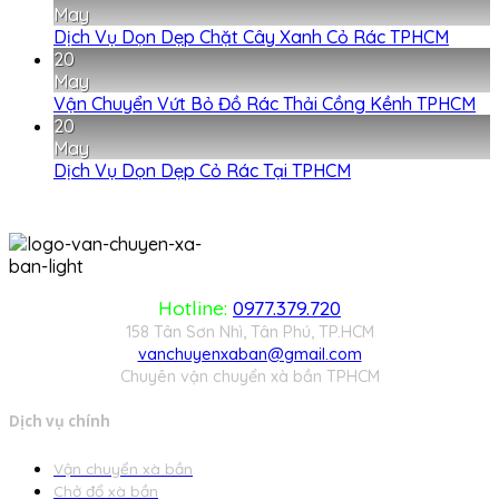
May
Dịch Vụ Dọn Dẹp Chặt Cây Xanh Cỏ Rác TPHCM
20
May
Vận Chuyển Vứt Bỏ Đồ Rác Thải Cồng Kềnh TPHCM
20
May
Dịch Vụ Dọn Dẹp Cỏ Rác Tại TPHCM
Hotline:
0977.379.720
158 Tân Sơn Nhì, Tân Phú, TP.HCM
vanchuyenxaban@gmail.com
Chuyên vận chuyển xà bần TPHCM
Dịch vụ chính
Vận chuyển xà bần
Chở đổ xà bần