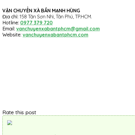
VẬN CHUYỂN XÀ BẦN MẠNH HÙNG
Địa chỉ:
158 Tân Sơn Nhì, Tân Phú, TP.HCM.
Hotline:
0977 379 720
Email:
vanchuyenxabantphcm@gmail.com
Website:
vanchuyenxabantphcm.com
Rate this post